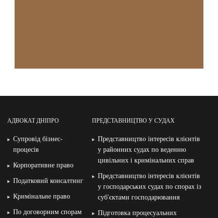
АДВОКАТ ДНІПРО
ПРЕДСТАВНИЦТВО У СУДАХ
Супровід бізнес-
Представництво інтересів клієнтів
процесів
у районних судах по веденню
цивільних і кримінальних справ
Корпоративне право
Представництво інтересів клієнтів
Податковий консалтинг
у господарських судах по спорах із
Кримінальне право
суб′єктами господарювання
По договорним спорам
Підготовка процесуальних