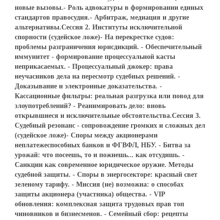
новые вызовы.- Роль адвокатуры в формировании единых
стандартов правосудия.- Арбитраж, медиация и другие
альтернативы.Сессия 2. Институты исключительной
спорности (судейское ложе)- На перекрестке судов:
проблемы разграничения юрисдикций. - Обеспечительный
иммунитет - формирование процессуальной касты
неприкасаемых. - Процессуальный джокер: права
неучасников дела на пересмотр судебных решений. -
Доказывание и электронные доказательства. -
Кассационные фильтры: реальная разгрузка или повод для
злоупотреблений? - Реанимировать дело: вновь
открывшиеся и исключительные обстоятельства.Сессия 3.
Судебный резонанс - сопровождение громких и сложных дел
(судейское ложе)- Споры между акционерами
неплатежеспособных банков и ФГВФЛ, НБУ. - Битва за
урожай: что посеешь, то и пожнешь... как отсудишь. -
Санкции как современное юридическое оружие. Методы
судебной защиты. - Споры в энергосекторе: красный свет
зеленому тарифу. - Миссия (не) возможна: о способах
защиты акционера (участника) общества. - VIP
обновления: комплексная защита трудовых прав топ
чиновников и бизнесменов. - Семейный сбор: рецепты