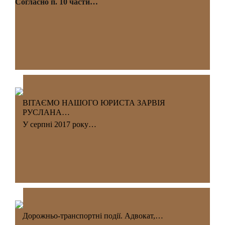
Согласно п. 10 части…
ВІТАЄМО НАШОГО ЮРИСТА ЗАРВІЯ
РУСЛАНА…
У серпні 2017 року…
Дорожньо-транспортні події. Адвокат,…