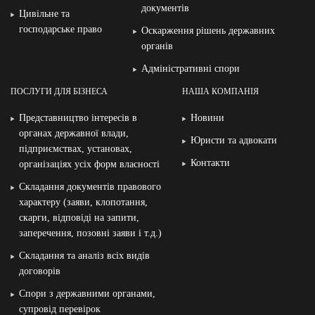
документів
Цивільне та
господарське право
Оскарження рішень державних
органів
Адміністративні спори
ПОСЛУГИ ДЛЯ БІЗНЕСА
НАША КОМПАНІЯ
Представництво інтересів в
Новини
органах державної влади,
Юристи та адвокати
підприємствах, установах,
Контакти
організаціях усіх форм власності
Складання документів правового
характеру (заяви, клопотання,
скарги, відповіді на запити,
заперечення, позовні заяви і т.д.)
Складання та аналіз всіх видів
договорів
Спори з державними органами,
супровід перевірок