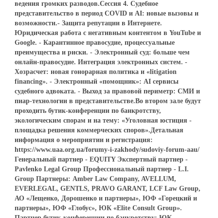
ведения громких разводов.Сессия 4. Судебное
представительство в период COVID и AI: новые вызовы и
возможности.- Защита репутации в Интернете.
Юридическая работа с негативным контентом в YouTube и
Google. - Карантинное правосудие, процессуальные
преимущества и риски. - Электронный суд: больше чем
онлайн-правосудие. Интеграция электронных систем. -
Хозрасчет: новая гонорарная политика и «litigation
financing». - Электронный «помощник»: AI сервисы
судебного адвоката. - Выход за правовой периметр: СМИ и
пиар-технологии в представительстве.Во втором зале будут
проходить бутик-конференции по банкротству,
экологическим спорам и на тему: «Уголовная юстиция -
площадка решения коммерческих споров».Детальная
информация о мероприятии и регистрация:
https://www.uaa.org.ua/forumy-i-zakhody/sudoviy-forum-aau/
Генеральный партнер - EQUITY Экспертный партнер -
Pavlenko Legal Group Профессиональный партнер - L.I.
Group Партнеры: Amber Law Company, AVELLUM,
EVERLEGAL, GENTLS, PRAVO GARANT, LCF Law Group,
АО «Лещенко, Дорошенко и партнеры», ЮФ «Горецкий и
партнеры», ЮФ «Глобус», ЮК «Elite Consult Group».
Партнер бутик-конференции по банкротству: ЮК