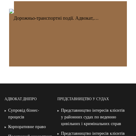
Дорожньо-транспортні події. Адвокат,…
АДВОКАТ ДНІПРО
ПРЕДСТАВНИЦТВО У СУДАХ
Супровід бізнес-
Представництво інтересів клієнтів
процесів
у районних судах по веденню
цивільних і кримінальних справ
Корпоративне право
Представництво інтересів клієнтів