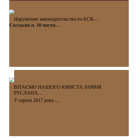
Нарушение законодательства по ЕСВ…
Согласно п. 10 части…
ВІТАЄМО НАШОГО ЮРИСТА ЗАРВІЯ
РУСЛАНА…
У серпні 2017 року…