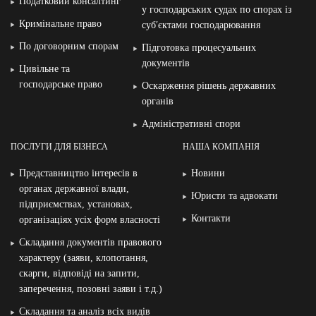
Податковий консалтинг
у господарських судах по спорах із
Кримінальне право
суб′єктами господарювання
По договорним спорам
Підготовка процесуальних
документів
Цивільне та
господарське право
Оскарження рішень державних
органів
Адміністративні спори
ПОСЛУГИ ДЛЯ БІЗНЕСА
НАША КОМПАНІЯ
Представництво інтересів в
Новини
органах державної влади,
Юристи та адвокати
підприємствах, установах,
Контакти
організаціях усіх форм власності
Складання документів правового
характеру (заяви, клопотання,
скарги, відповіді на запити,
заперечення, позовні заяви і т.д.)
Складання та аналіз всіх видів