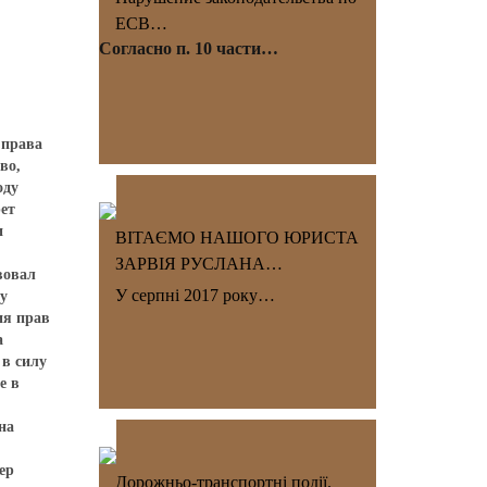
ЕСВ…
Согласно п. 10 части…
бстоятельствах пожизненному заключению. В Шотландии при присуждении пожизненного заключения судья обязан установить минимальный срок, несмотря на вероятность того, что такой период будет превышать остаток природной жизни заключенного. Александр Олейник3. Нарушение прав на свободу и личную неприкосновенность (статья 5 Конвенции).В решениях Суда по делам «Харченко против Украины» (заявление № 40107/02), которое получило статус окончательного 10.05.2011, «Чанев против Украины
ВІТАЄМО НАШОГО ЮРИСТА
ЗАРВІЯ РУСЛАНА…
У серпні 2017 року…
Дорожньо-транспортні події.