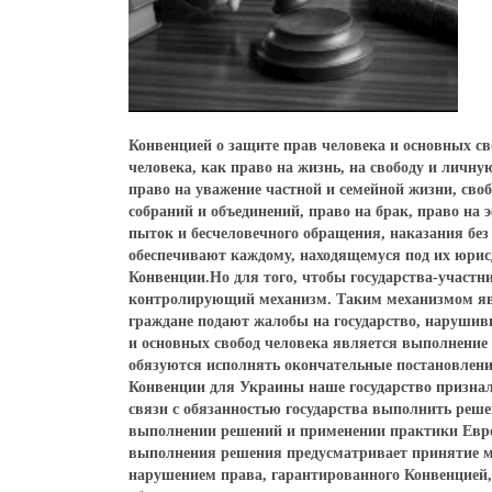
Конвенцией о защите прав человека и основных свобод (далее - Конвенция) регламентированы такие фундаментальные права человека, как право на жизнь, на свободу и личную неприкосновенность, право на справедливое судебное разбирательство, право на уважение частной и семейной жизни, свободу мысли, совести и вероисповедания, свободу слова, право на свободу собраний и объединений, право на брак, право на эффективное средство правовой защиты, запрет дискриминации, запрет пыток и бесчеловечного обращения, наказания без закона.В соответствии со статьей 1 Конвенции государства-участники обеспечивают каждому, находящемуся под их юрисдикцией, права и свободы, определенные в разделе I настоящей Конвенции.Но для того, чтобы государства-участники придерживались положений Конвенции, необходимо, чтобы действовал контролирующий механизм. Таким механизмом является Европейский суд по правам человека (далее - Суд), к которому граждане подают жалобы на государство, нарушившее их конвенционные права.Одним из главных факторов обеспечения прав и основных свобод человека является выполнение решений Суда. В статье 46 Конвенции предусмотрено, что государства обязуются исполнять окончательные постановления Суда по делам, в которых они являются сторонами.С вступлением в силу Конвенции для Украины наше государство признало для себя обязательной юрисдикцию Суда.Отношения, возникающие в связи с обязанностью государства выполнить решение Суда по делам против Украины регулирует Закон Украины «О выполнении решений и применении практики Европейского суда по правам человека».В соответствии со статьей 1 Закона выполнения решения предусматривает принятие мер индивидуального характера (возмещение вреда, причиненного нарушением права, гарантированного Конвенцией, а также восстановления нарушенного права, если это возможно) и мер общего характера, направленные на устранение причин нарушения Конвенции; внедрение в судопроизводство и административную практику европейских стандартов прав человека; создание предпосылок для уменьшения количества заявлений в Суд против конкретного государства.Одним из основных мероприятий общего характера, направленных на устранение указанной в решении суда системной проблемы и ее первопричин, является внесение изменений в действующее законодательство.С целью обеспечения прав человека гарантированных Конвенцией, путем принятия мер общего характера, Министерством юстиции Украины проанализированы ряд решений Суда.1. Нарушение права на апелляционное обжалование в производстве, что считается уголовным в понимании Конвенции (статья 2 Конвенции).Так, Суд в своем решении по делу «Швыдка против Украины» (заявление № 17888/12), которое получило статус окончательного 30 января 2015 года, признал применение административного взыскания в наиболее строгой форме непропорциональным преследуемой цели.Так, в решении указано, что 24.08.2011 заявитель, член оппозиционной политической партии «Батькивщина», приняла участие в праздничных торжествах по случаю Дня Независимости Украины. В рамках проведения указанных мероприятий с участием Президента Украины В.Ф. Януковича состоялась официальная церемония возложения венков к памятнику Тарасу Шевченко. После церемонии с целью выражения своего недовольства политикой Президента заявительница подошла к венку и оторвала часть ленты с надписью «Президент Украины В.Ф. Янукович», не повредив при этом венок. Действия заявительницы было зафиксировано на видеокамеру одним из сотрудников милиции.На следующий день заявительница была задержана, доставлена в Шевченковский РУ ГУ МВД Украины в городе Киеве и составлен протокол об административном правонарушении, в котором отмечалось, что действия заявительницы составляли мелкое хулиганство.30.08.2011 Шевченковский районный суд города Киева постановил привлечь заявительницу к ответственности за совершение мелкого хулиганства и наложить на нее взыскание в виде административного ареста сроком на десять суток. В тот же день защитник от имени заявительницы подал апелляционную жалобу.21.09.2011 апелляционный суд города Киева принял