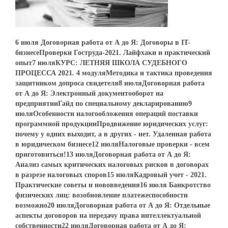
6 июля Договорная работа от А до Я: Договоры в IT-
бизнесеПроверки Гоструда-2021. Лайфхаки и практический
опыт7 июляКУРС: ЛЕТНЯЯ ШКОЛА СУДЕБНОГО
ПРОЦЕССА 2021. 4 модуляМетодика и тактика проведения
защитником допроса свидетеля8 июляДоговорная работа
от А до Я: Электронный документооборот на
предприятииГайд по специальному декларированию9
июляОсобенности налогообложения операций поставки
программной продукцииПродвижение юридических услуг:
почему у одних выходит, а в других - нет. Удаленная работа
в юридическом бизнесе12 июляНалоговые проверки - всем
приготовиться!13 июляДоговорная работа от А до Я:
Анализ самых критических налоговых рисков в договорах
в разрезе налоговых споров15 июляКадровый учет - 2021.
Практические советы и нововведения16 июля Банкротство
физических лиц: возобновление платежеспособности
возможно20 июляДоговорная работа от А до Я: Отдельные
аспекты договоров на передачу права интеллектуальной
собственности22 июляДоговорная работа от А до Я: