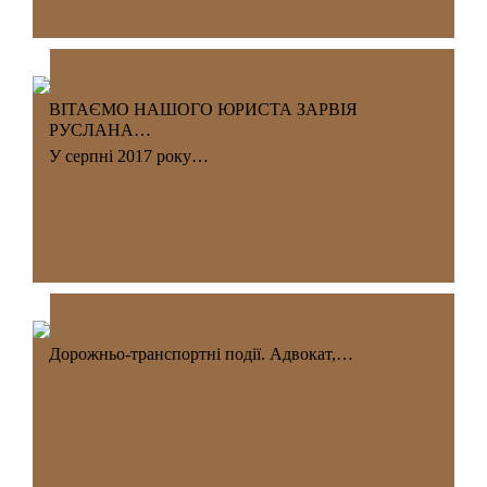
ВІТАЄМО НАШОГО ЮРИСТА ЗАРВІЯ
РУСЛАНА…
У серпні 2017 року…
Дорожньо-транспортні події. Адвокат,…