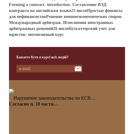
Forming a contract: introduction: Составление ВЭД-
контракта на английском языке23 июляПростые финансы
для нефинансистовРешение внешнеэкономических споров.
Международный арбитраж. Исполнения иностранных
арбитражных решений26 июляБухгалтерский учет для
юристов: интенсивный курс
Бажаєте бути в курсі всіх подій?
Нарушение законодательства по ЕСВ…
Согласно п. 10 части…