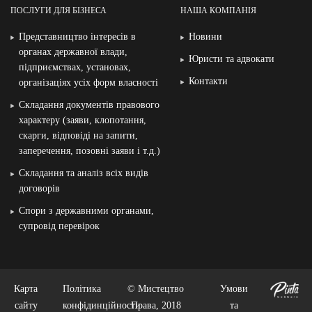
ПОСЛУГИ ДЛЯ БІЗНЕСА
НАША КОМПАНІЯ
Представництво інтересів в
Новини
органах державної влади,
Юристи та адвокати
підприємствах, установах,
Контакти
організаціях усіх форм власності
Складання документів правового
характеру (заяви, клопотання,
скарги, відповіді на запити,
заперечення, позовні заяви і т.д.)
Складання та аналіз всіх видів
договорів
Спори з державними органами,
супровід перевірок
Карта
Політика
© Мистецтво
Умови
сайту
конфідинційности
Права, 2018
та