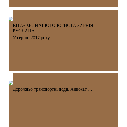
ВІТАЄМО НАШОГО ЮРИСТА ЗАРВІЯ
РУСЛАНА…
У серпні 2017 року…
Дорожньо-транспортні події. Адвокат,…