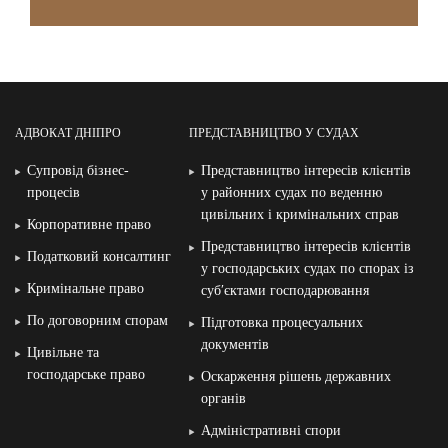
АДВОКАТ ДНІПРО
ПРЕДСТАВНИЦТВО У СУДАХ
Супровід бізнес-
Представництво інтересів клієнтів
процесів
у районних судах по веденню
цивільних і кримінальних справ
Корпоративне право
Представництво інтересів клієнтів
Податковий консалтинг
у господарських судах по спорах із
Кримінальне право
суб′єктами господарювання
По договорним спорам
Підготовка процесуальних
документів
Цивільне та
господарське право
Оскарження рішень державних
органів
Адміністративні спори