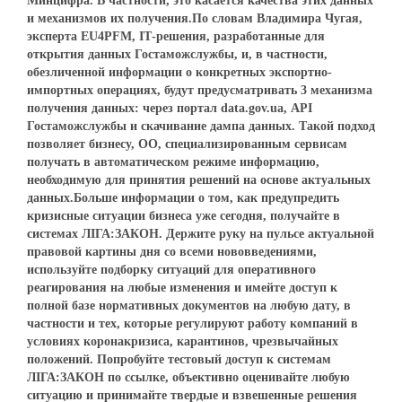
Минцифра. В частности, это касается качества этих данных
и механизмов их получения.По словам Владимира Чугая,
эксперта EU4PFM, ІТ-решения, разработанные для
открытия данных Гостаможслужбы, и, в частности,
обезличенной информации о конкретных экспортно-
импортных операциях, будут предусматривать 3 механизма
получения данных: через портал data.gov.ua, АРI
Гостаможслужбы и скачивание дампа данных. Такой подход
позволяет бизнесу, ОО, специализированным сервисам
получать в автоматическом режиме информацию,
необходимую для принятия решений на основе актуальных
данных.Больше информации о том, как предупредить
кризисные ситуации бизнеса уже сегодня, получайте в
системах ЛІГА:ЗАКОН. Держите руку на пульсе актуальной
правовой картины дня со всеми нововведениями,
используйте подборку ситуаций для оперативного
реагирования на любые изменения и имейте доступ к
полной базе нормативных документов на любую дату, в
частности и тех, которые регулируют работу компаний в
условиях коронакризиса, карантинов, чрезвычайных
положений. Попробуйте тестовый доступ к системам
ЛІГА:ЗАКОН по ссылке, объективно оценивайте любую
ситуацию и принимайте твердые и взвешенные решения