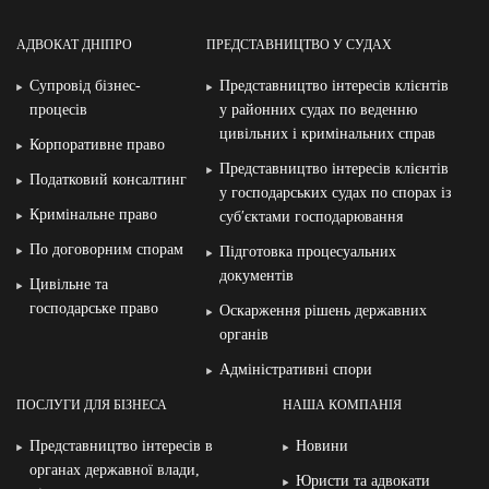
АДВОКАТ ДНІПРО
ПРЕДСТАВНИЦТВО У СУДАХ
Супровід бізнес-
Представництво інтересів клієнтів
процесів
у районних судах по веденню
цивільних і кримінальних справ
Корпоративне право
Представництво інтересів клієнтів
Податковий консалтинг
у господарських судах по спорах із
Кримінальне право
суб′єктами господарювання
По договорним спорам
Підготовка процесуальних
документів
Цивільне та
господарське право
Оскарження рішень державних
органів
Адміністративні спори
ПОСЛУГИ ДЛЯ БІЗНЕСА
НАША КОМПАНІЯ
Представництво інтересів в
Новини
органах державної влади,
Юристи та адвокати