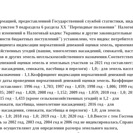
ормацией, предоставленной Государственной службой статистики, инд
.Пунктом 9 подраздела 6 раздела ХХ "Переходные положения" Налого
ии изменений в Налоговый кодекс Украины и другие законодательные
ности бюджетных поступлений") установлено, что индекс потребител
фициента индексации нормативной денежной оценки земель, применяе
зяйственных угодий (пашни, многолетних насаждений, сеножатей, пас
тов и других земель несельскохозяйственного назначения.Соответстве
нежной оценки земель и земельных участков за 2021 год составляет:
насаждения, сеножати, пастбища и перелоги) - 1,0;- для земель насе
 назначения - 1,1.Коэффициент индексации нормативной денежной оц
т даты проведения нормативной денежной оценки земель. Коэффици
вляют: 1996 год - 1,703; 1997 год - 1,059; 1998 год - 1,006; 1999 год
35; 2007 год - 1,028; 2008 год - 1,152; 2009 год - 1,059; 2010 год - 1,0; 20
; 2015 год - 1,433 (кроме сельскохозяйственных угодий) и 1,2 - для
ножати, пастбища, многолетние насаждения); 2016 год - для
насаждения, сеножати, пастбища и перелоги) - 1,0; для земель
 1,0; 2018 год - 1,0; 2019 год - 1,0; 2020 год - 1,0.Вместе с тем Госгео
за 2002 год, 2003 год, 2004 год и 2006 год не индексировалась.Справ
 осуществляют для определения размера земельного налога,