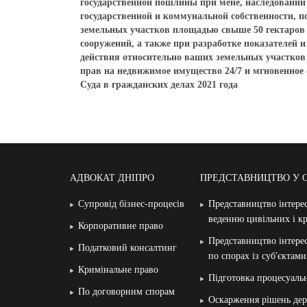
государственной пошлины при мене, наследовании 
государственной и коммунальной собственности, по
земельных участков площадью свыше 50 гектаров
сооружений, а также при разработке показателей
действия относительно ваших земельных участков
прав на недвижимое имущество 24/7 и мгновенное
Суда в гражданских делах 2021 года
АДВОКАТ ДНІПРО
ПРЕДСТАВНИЦТВО У 
Супровід бізнес-процесів
Представництво інтерес
веденню цивільних і к
Корпоративне право
Представництво інтерес
Податковий консалтинг
по спорах із суб′єктам
Кримінальне право
Підготовка процесуаль
По договорним спорам
Оскарження рішень дер