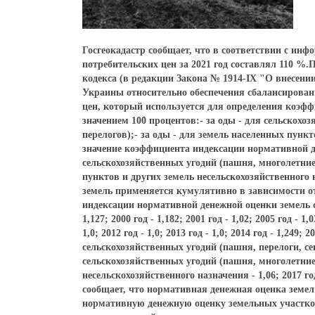
Госгеокадастр сообщает, что в соответствии с инф
потребительских цен за 2021 год составлял 110 %
кодекса (в редакции Закона № 1914-IX "О внесен
Украины относительно обеспечения сбалансирован
цен, который используется для определения коэф
значением 100 процентов:- за оды - для сельскохо
перелогов);- за оды - для земель населенных пунк
значение коэффициента индексации нормативной де
сельскохозяйственных угодий (пашня, многолетние 
пунктов и других земель несельскохозяйственного
земель применяется кумулятивно в зависимости о
индексации нормативной денежной оценки земель соста
1,127; 2000 год - 1,182; 2001 год - 1,02; 2005 год - 1,0
1,0; 2012 год - 1,0; 2013 год - 1,0; 2014 год - 1,249
сельскохозяйственных угодий (пашня, перелоги, се
сельскохозяйственных угодий (пашня, многолетние 
несельскохозяйственного назначения - 1,06; 2017 год -
сообщает, что нормативная денежная оценка земель 
нормативную денежную оценку земельных участков