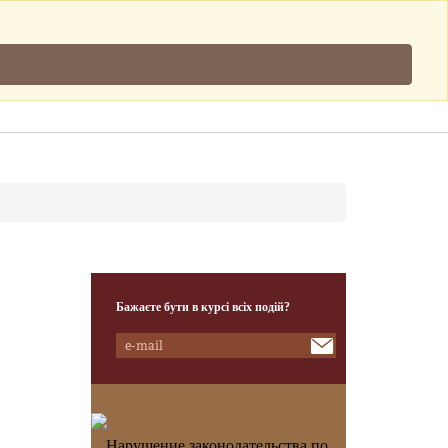
Підписатись
.
Клієнти
Наша Команда
Контакти
Бажаєте бути в курсі всіх подій?
Нарушение законодательства по