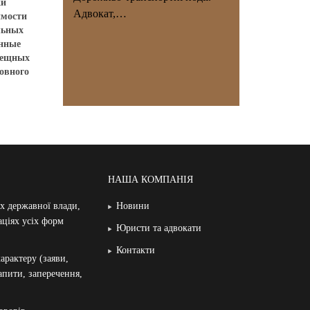
ки
Адвокат,…
имости
льных
онные
 вещных
овного
НАША КОМПАНІЯ
ах державної влади,
Новини
аціях усіх форм
Юристи та адвокати
Контакти
арактеру (заяви,
запити, заперечення,