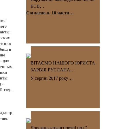
ЕСВ…
Согласно п. 10 части…
екс
вого
 акты
ьских
тся со
тбищ и
нно
- для
ВІТАЄМО НАШОГО ЮРИСТА
ленных
ЗАРВІЯ РУСЛАНА…
енки
У серпні 2017 року…
енты
 -
11 год -
кадастр
очно:
Дорожньо-транспортні події.