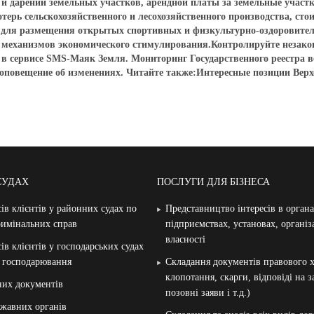
и дарении земельных участков, арендной платы за земельные участ
терь сельскохозяйственного и лесохозяйственного производства, сто
 для размещения открытых спортивных и физкультурно-оздоровите
 и механизмов экономического стимулирования.Контролируйте незак
 в сервисе SMS-Маяк Земля. Мониторинг Государственного реестра
 оповещение об изменениях. Читайте также:Интересные позиции Верх
СУДАХ
ПОСЛУГИ ДЛЯ БІЗНЕСА
ів клієнтів у районних судах по
Представництво інтересів в орган
римінальних справ
підприємствах, установах, організ
власності
ів клієнтів у господарських судах
и господарювання
Складання документів правового х
клопотання, скарги, відповіді на 
них документів
позовні заяви і т.д.)
жавних органів