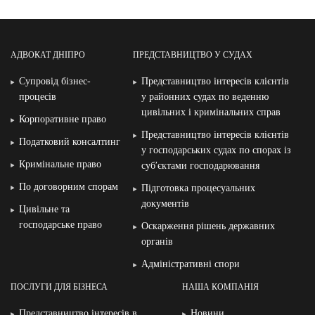
АДВОКАТ ДНІПРО
ПРЕДСТАВНИЦТВО У СУДАХ
Супровід бізнес-
Представництво інтересів клієнтів
процесів
у районних судах по веденню
цивільних і кримінальних справ
Корпоративне право
Представництво інтересів клієнтів
Податковий консалтинг
у господарських судах по спорах із
Кримінальне право
суб′єктами господарювання
По договорним спорам
Підготовка процесуальних
документів
Цивільне та
господарське право
Оскарження рішень державних
органів
Адміністративні спори
ПОСЛУГИ ДЛЯ БІЗНЕСА
НАША КОМПАНІЯ
Представництво інтересів в
Новини