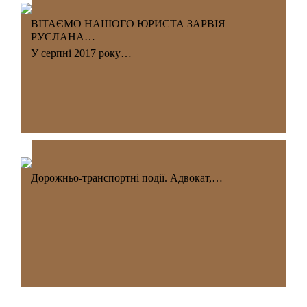
ВІТАЄМО НАШОГО ЮРИСТА ЗАРВІЯ
РУСЛАНА…
У серпні 2017 року…
Дорожньо-транспортні події. Адвокат,…