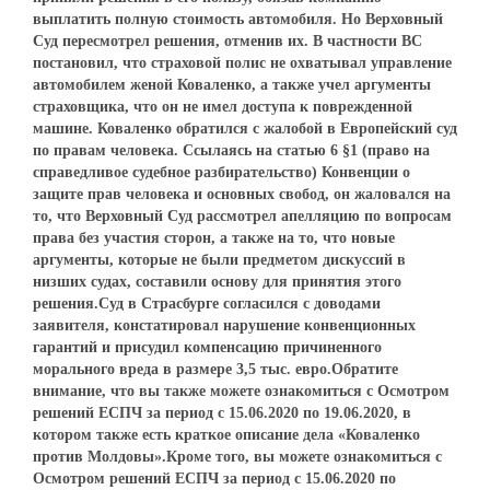
выплатить полную стоимость автомобиля. Но Верховный
Суд пересмотрел решения, отменив их. В частности ВС
постановил, что страховой полис не охватывал управление
автомобилем женой Коваленко, а также учел аргументы
страховщика, что он не имел доступа к поврежденной
машине. Коваленко обратился с жалобой в Европейский суд
по правам человека. Ссылаясь на статью 6 §1 (право на
справедливое судебное разбирательство) Конвенции о
защите прав человека и основных свобод, он жаловался на
то, что Верховный Суд рассмотрел апелляцию по вопросам
права без участия сторон, а также на то, что новые
аргументы, которые не были предметом дискуссий в
низших судах, составили основу для принятия этого
решения.Суд в Страсбурге согласился с доводами
заявителя, констатировал нарушение конвенционных
гарантий и присудил компенсацию причиненного
морального вреда в размере 3,5 тыс. евро.Обратите
внимание, что вы также можете ознакомиться с Осмотром
решений ЕСПЧ за период с 15.06.2020 по 19.06.2020, в
котором также есть краткое описание дела «Коваленко
против Молдовы».Кроме того, вы можете ознакомиться с
Осмотром решений ЕСПЧ за период с 15.06.2020 по