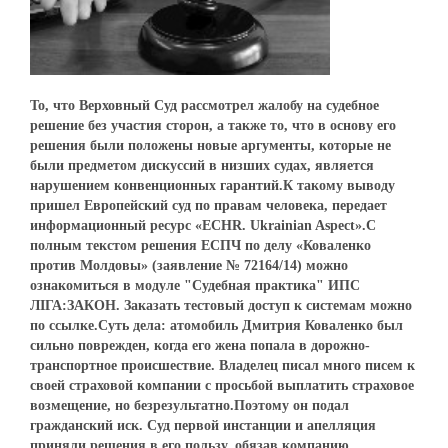
То, что Верховный Суд рассмотрел жалобу на судебное
решение без участия сторон, а также то, что в основу его
решения были положены новые аргументы, которые не
были предметом дискуссий в низших судах, является
нарушением конвенционных гарантий.К такому выводу
пришел Европейский суд по правам человека, передает
информационный ресурс «ECHR. Ukrainian Aspect».С
полным текстом решения ЕСПЧ по делу «Коваленко
против Молдовы» (заявление № 72164/14) можно
ознакомиться в модуле "Судебная практика" ИПС
ЛІГА:ЗАКОН. Заказать тестовый доступ к системам можно
по ссылке.Суть дела: атомобиль Дмитрия Коваленко был
сильно поврежден, когда его жена попала в дорожно-
транспортное происшествие. Владелец писал много писем к
своей страховой компании с просьбой выплатить страховое
возмещение, но безрезультатно.Поэтому он подал
гражданский иск. Суд первой инстанции и апелляция
приняли решения в его пользу, обязав компанию