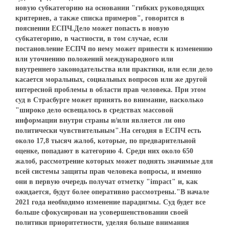
новую субкатегорию на основании "гибких руководящих
критериев, а также списка примеров", говорится в
пояснении ЕСПЧ.Дело может попасть в новую
субкатегорию, в частности, в том случае, если
постановление ЕСПЧ по нему может привести к изменению
или уточнению положений международного или
внутреннего законодательства или практики, или если дело
касается моральных, социальных вопросов или же другой
интересной проблемы в области прав человека. При этом
суд в Страсбурге может принять во внимание, насколько
"широко дело освещалось в средствах массовой
информации внутри страны и/или является ли оно
политически чувствительным".На сегодня в ЕСПЧ есть
около 17,8 тысяч жалоб, которые, по предварительной
оценке, попадают в категорию 4. Среди них около 650
жалоб, рассмотрение которых может поднять значимые для
всей системы защиты прав человека вопросы, и именно
они в первую очередь получат отметку "impact" и, как
ожидается, будут более оперативно рассмотрены."В начале
2021 года необходимо изменение парадигмы. Суд будет все
больше сфокусирован на усовершенствовании своей
политики приоритетности, уделяя больше внимания