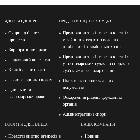
АДВОКАТ ДНІПРО
ПРЕДСТАВНИЦТВО У СУДАХ
Супровід бізнес-
Представництво інтересів клієнтів
процесів
у районних судах по веденню
цивільних і кримінальних справ
Корпоративне право
Представництво інтересів клієнтів
Податковий консалтинг
у господарських судах по спорах із
Кримінальне право
суб′єктами господарювання
По договорним спорам
Підготовка процесуальних
документів
Цивільне та
господарське право
Оскарження рішень державних
органів
Адміністративні спори
ПОСЛУГИ ДЛЯ БІЗНЕСА
НАША КОМПАНІЯ
Представництво інтересів в
Новини