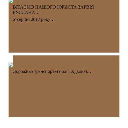
ВІТАЄМО НАШОГО ЮРИСТА ЗАРВІЯ
РУСЛАНА…
У серпні 2017 року…
Дорожньо-транспортні події. Адвокат,…