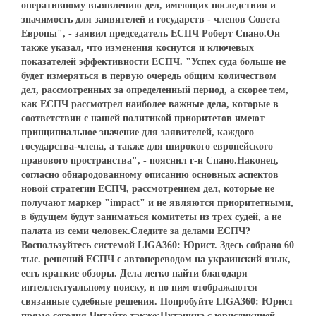
оперативному выявлению дел, имеющих последствия и
значимость для заявителей и государств - членов Совета
Европы", - заявил председатель ЕСПЧ Роберт Спано.Он
также указал, что изменения коснутся и ключевых
показателей эффективности ЕСПЧ. "Успех суда больше не
будет измеряться в первую очередь общим количеством
дел, рассмотренных за определенный период, а скорее тем,
как ЕСПЧ рассмотрел наиболее важные дела, которые в
соответствии с нашей политикой приоритетов имеют
принципиальное значение для заявителей, каждого
государства-члена, а также для широкого европейского
правового пространства", - пояснил г-н Спано.Наконец,
согласно обнародованному описанию основных аспектов
новой стратегии ЕСПЧ, рассмотрением дел, которые не
получают маркер "impact" и не являются приоритетными,
в будущем будут заниматься комитеты из трех судей, а не
палата из семи человек.Следите за делами ЕСПЧ?
Воспользуйтесь системой LIGA360: Юрист. Здесь собрано 60
тыс. решений ЕСПЧ с автопереводом на украинский язык,
есть краткие обзоры. Дела легко найти благодаря
интеллектуальному поиску, и по ним отображаются
связанные судебные решения. Попробуйте LIGA360: Юрист
прямо сегодня.Читайте также:Путаница с юрисдикцией