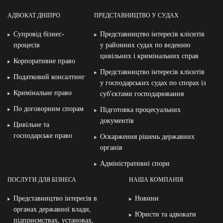
АДВОКАТ ДНІПРО
ПРЕДСТАВНИЦТВО У СУДАХ
Супровід бізнес-
Представництво інтересів клієнтів
процесів
у районних судах по веденню
цивільних і кримінальних справ
Корпоративне право
Представництво інтересів клієнтів
Податковий консалтинг
у господарських судах по спорах із
Кримінальне право
суб′єктами господарювання
По договорним спорам
Підготовка процесуальних
документів
Цивільне та
господарське право
Оскарження рішень державних
органів
Адміністративні спори
ПОСЛУГИ ДЛЯ БІЗНЕСА
НАША КОМПАНІЯ
Представництво інтересів в
Новини
органах державної влади,
Юристи та адвокати
підприємствах, установах,