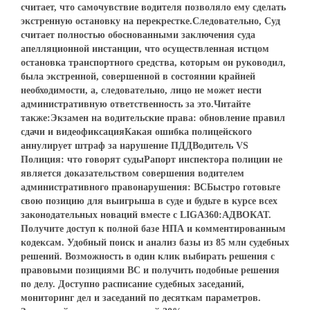
считает, что самочувствие водителя позволяло ему сделать
экстренную остановку на перекрестке.Следовательно, Суд
считает полностью обоснованными заключения суда
апелляционной инстанции, что осуществленная истцом
остановка транспортного средства, которым он руководил,
была экстренной, совершенной в состоянии крайней
необходимости, а, следовательно, лицо не может нести
административную ответственность за это.Читайте
также:Экзамен на водительские права: обновление правил
сдачи и видеофиксацияКакая ошибка полицейского
аннулирует штраф за нарушение ПДДВодитель VS
Полиция: что говорят судыРапорт инспектора полиции не
является доказательством совершения водителем
административного правонарушения: ВСБыстро готовьте
свою позицию для выигрыша в суде и будьте в курсе всех
законодательных новаций вместе с LIGA360:АДВОКАТ.
Получите доступ к полной базе НПА и комментированным
кодексам. Удобный поиск и анализ базы из 85 млн судебных
решений. Возможность в один клик выбирать решения с
правовыми позициями ВС и получить подобные решения
по делу. Доступно расписание судебных заседаний,
мониторинг дел и заседаний по десяткам параметров.