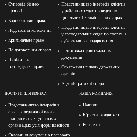
Супровід бізнес-
Представництво інтересів клієнтів
процесів
у районних судах по веденню
цивільних і кримінальних справ
Корпоративне право
Представництво інтересів клієнтів
Податковий консалтинг
у господарських судах по спорах із
Кримінальне право
суб′єктами господарювання
По договорним спорам
Підготовка процесуальних
документів
Цивільне та
господарське право
Оскарження рішень державних
органів
Адміністративні спори
ПОСЛУГИ ДЛЯ БІЗНЕСА
НАША КОМПАНІЯ
Представництво інтересів в
Новини
органах державної влади,
Юристи та адвокати
підприємствах, установах,
Контакти
організаціях усіх форм власності
Складання документів правового