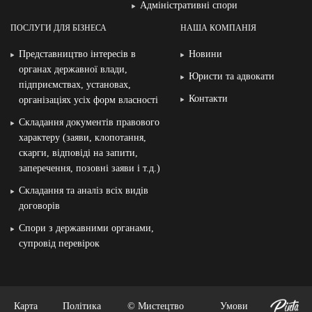
Адміністративні спори
ПОСЛУГИ ДЛЯ БІЗНЕСА
НАША КОМПАНІЯ
Представництво інтересів в
Новини
органах державної влади,
Юристи та адвокати
підприємствах, установах,
Контакти
організаціях усіх форм власності
Складання документів правового
характеру (заяви, клопотання,
скарги, відповіді на запити,
заперечення, позовні заяви і т.д.)
Складання та аналіз всіх видів
договорів
Спори з державними органами,
супровід перевірок
Карта
Політика
© Мистецтво
Умови