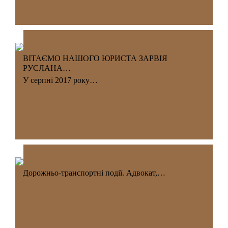
ВІТАЄМО НАШОГО ЮРИСТА ЗАРВІЯ
РУСЛАНА…
У серпні 2017 року…
Дорожньо-транспортні події. Адвокат,…