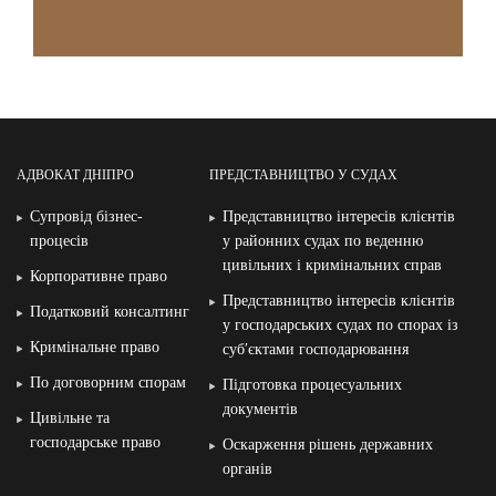
АДВОКАТ ДНІПРО
ПРЕДСТАВНИЦТВО У СУДАХ
Супровід бізнес-
Представництво інтересів клієнтів
процесів
у районних судах по веденню
цивільних і кримінальних справ
Корпоративне право
Представництво інтересів клієнтів
Податковий консалтинг
у господарських судах по спорах із
Кримінальне право
суб′єктами господарювання
По договорним спорам
Підготовка процесуальних
документів
Цивільне та
господарське право
Оскарження рішень державних
органів