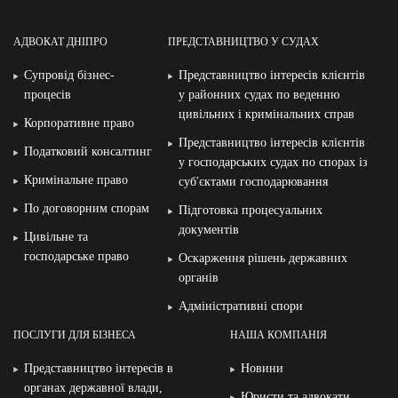
АДВОКАТ ДНІПРО
ПРЕДСТАВНИЦТВО У СУДАХ
Супровід бізнес-
Представництво інтересів клієнтів
процесів
у районних судах по веденню
цивільних і кримінальних справ
Корпоративне право
Представництво інтересів клієнтів
Податковий консалтинг
у господарських судах по спорах із
Кримінальне право
суб′єктами господарювання
По договорним спорам
Підготовка процесуальних
документів
Цивільне та
господарське право
Оскарження рішень державних
органів
Адміністративні спори
ПОСЛУГИ ДЛЯ БІЗНЕСА
НАША КОМПАНІЯ
Представництво інтересів в
Новини
органах державної влади,
Юристи та адвокати