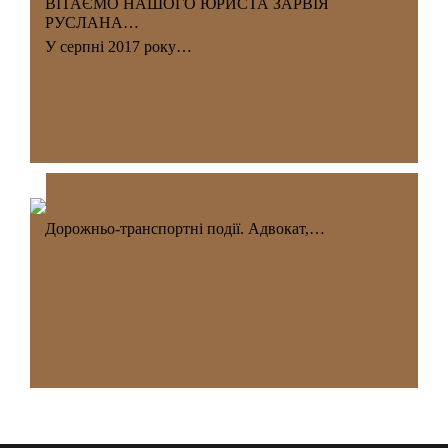
ВІТАЄМО НАШОГО ЮРИСТА ЗАРВІЯ
РУСЛАНА…
У серпні 2017 року…
Дорожньо-транспортні події. Адвокат,…