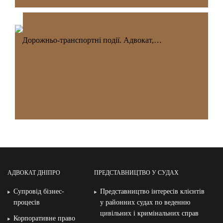
Дорожньо-транспортні події. Адвокат,…
АДВОКАТ ДНІПРО
ПРЕДСТАВНИЦТВО У СУДАХ
Супровід бізнес-
Представництво інтересів клієнтів
процесів
у районних судах по веденню
цивільних і кримінальних справ
Корпоративне право