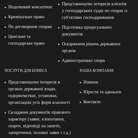
Представництво інтересів клієнтів
Податковий консалтинг
у господарських судах по спорах із
Кримінальне право
суб′єктами господарювання
По договорним спорам
Підготовка процесуальних
документів
Цивільне та
господарське право
Оскарження рішень державних
органів
Адміністративні спори
ПОСЛУГИ ДЛЯ БІЗНЕСА
НАША КОМПАНІЯ
Представництво інтересів в
Новини
органах державної влади,
Юристи та адвокати
підприємствах, установах,
Контакти
організаціях усіх форм власності
Складання документів правового
характеру (заяви, клопотання,
скарги, відповіді на запити,
заперечення, позовні заяви і т.д.)