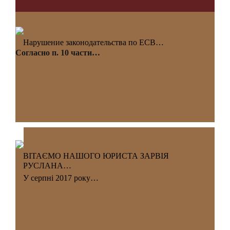
Нарушение законодательства по ЕСВ…
Согласно п. 10 части…
ВІТАЄМО НАШОГО ЮРИСТА ЗАРВІЯ
РУСЛАНА…
У серпні 2017 року…