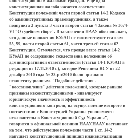
конституционным жалобами граждан. Еще одна
конституционная жалоба касается соответствия
Конституции положений части первой статьи 14-2 Кодекса
об административных правонарушениях, а также
подпункта 2 пункта 3 части второй статьи 4 Закона № 3674-
VІ "О судебном сборе". В заключении НААУ обосновывает,
что данные положения КУоАП не соответствуют статьям
55, 59, части второй статьи 61, части третьей статьи 62
Конституции. Отмечается, что прежде всего статья 14-2
КУоАП по содержанию тождественна положению об
административной ответственности (статья 14-1 КУоАП в
редакции от 17.11.2010 г.), которое Решением КСУ от 22
декабря 2010 года № 23-рп/2010 было признано
неконституционным. "Подобные действия -
"восстановление" действия положений, которые раньше
признаны неконституционными - нивелируют
юридическую значимость и эффективность
конституционного контроля, на осуществление которого в
соответствии с Конституцией Украины уполномочен
исключительно Конституционный Суд Украины",
говорится в официальной позиции НААУ.НААУ настаивает
на том, что действующее положение части 1 ст. 14-2
нарушает конституционный принцип индивидуализации