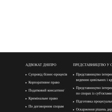
АДВОКАТ ДНІПРО
ПРЕДСТАВНИЦТВО У 
Супровід бізнес-процесів
Представництво інтерес
веденню цивільних і к
Корпоративне право
Представництво інтерес
Податковий консалтинг
по спорах із суб′єктам
Кримінальне право
Підготовка процесуаль
По договорним спорам
Оскарження рішень дер