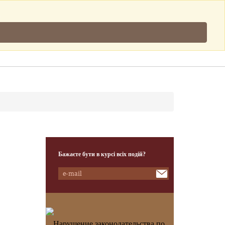
Підписатись
.
Клієнти
Наша Команда
Контакти
Бажаєте бути в курсі всіх подій?
Нарушение законодательства по