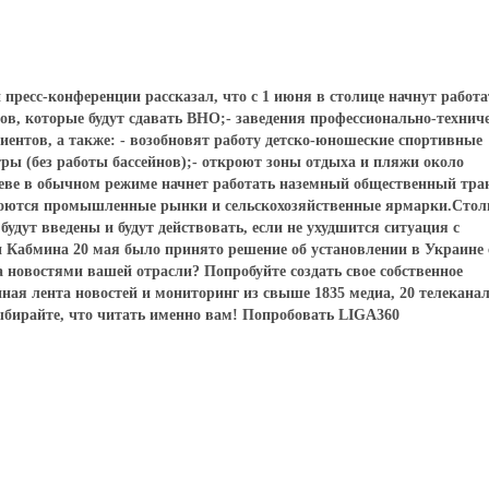
пресс-конференции рассказал, что с 1 июня в столице начнут работа
ов, которые будут сдавать ВНО;- заведения профессионально-технич
ентов, а также: - возобновят работу детско-юношеские спортивные
ры (без работы бассейнов);- откроют зоны отдыха и пляжи около
иеве в обычном режиме начнет работать наземный общественный тра
ткроются промышленные рынки и сельскохозяйственные ярмарки.Сто
удут введены и будут действовать, если не ухудшится ситуация с
 Кабмина 20 мая было принято решение об установлении в Украине 
а новостями вашей отрасли? Попробуйте создать свое собственное
ная лента новостей и мониторинг из свыше 1835 медиа, 20 телеканал
ыбирайте, что читать именно вам! Попробовать LIGA360