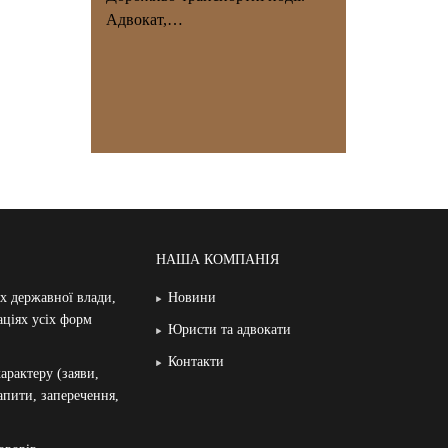
Адвокат,…
НАША КОМПАНІЯ
ах державної влади,
Новини
аціях усіх форм
Юристи та адвокати
Контакти
арактеру (заяви,
запити, заперечення,