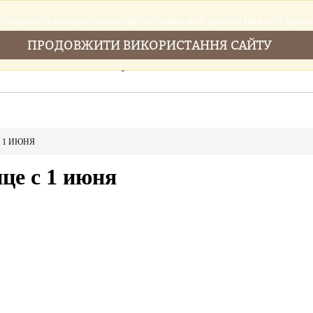
збираемо та використовуемо файли cookies щоб зробити наш сайт краще
ПРОДОВЖИТИ ВИКОРИСТАННЯ САЙТУ
Головна
Послуги
Новини
Cтатті
С 1 ИЮНЯ
ице с 1 июня