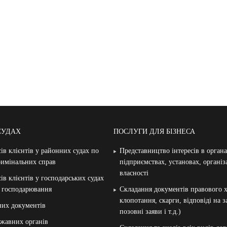
СУДАХ
ПОСЛУГИ ДЛЯ БІЗНЕСА
ів клієнтів у районних судах по
Представництво інтересів в орган
римінальних справ
підприємствах, установах, організ
власності
ів клієнтів у господарських судах
и господарювання
Складання документів правового х
клопотання, скарги, відповіді на 
них документів
позовні заяви і т.д.)
жавних органів