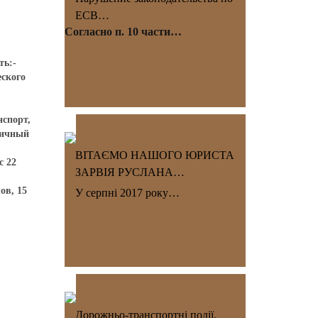
ЕСВ…
Согласно п. 10 части…
ть:-
еского
нспорт,
личный
ВІТАЄМО НАШОГО ЮРИСТА
с 22
ЗАРВІЯ РУСЛАНА…
ов, 15
У серпні 2017 року…
Дорожньо-транспортні події.