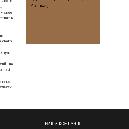
скают в
Адвокат,…
й
- двое
рынки в
ый
а своих
ркнул,
тий, на
вашей
итать
ответы
НАША КОМПАНІЯ