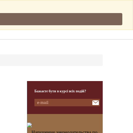
Підписатись
.
Клієнти
Наша Команда
Контакти
Бажаєте бути в курсі всіх подій?
Нарушение законодательства по