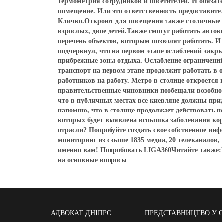
термометрия сотрудников и посетителей. И обязате
помещение. Или это ответственность предоставител
Кличко.Откроют для посещения также столичные па
взрослых, двое детей.Также смогут работать авто
перечень объектов, которым позволят работать. И
подчеркнул, что на первом этапе ослаблений зак
прибрежные зоны отдыха. Ослабление ограничени
транспорт на первом этапе продолжит работать в 
работников на работу. Метро в столице откроется
правительственные чиновники пообещали возобнов
что в публичных местах все киевляне должны при
напомню, что в столице продолжает действовать 
которых будет выявлена вспышка заболевания кор
отрасли? Попробуйте создать свое собственное инф
мониторинг из свыше 1835 медиа, 20 телеканалов,
именно вам! Попробовать LIGA360Читайте также:
на основные вопросы
АДВОКАТ ДНІПРО
ПРЕДСТАВНИЦТВО У 