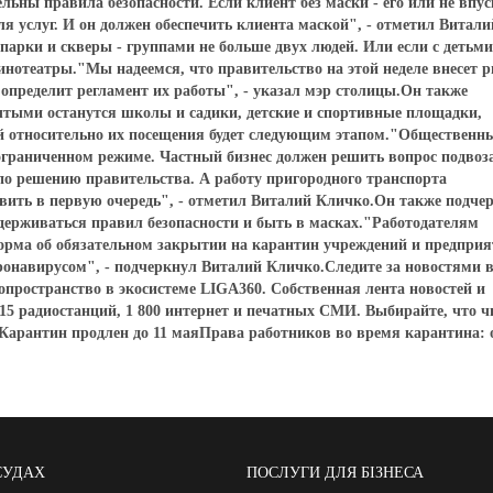
льны правила безопасности. Если клиент без маски - его или не впу
я услуг. И он должен обеспечить клиента маской", - отметил Витали
рки и скверы - группами не больше двух людей. Или если с детьми 
кинотеатры."Мы надеемся, что правительство на этой неделе внесет 
 определит регламент их работы", - указал мэр столицы.Он также
рытыми останутся школы и садики, детские и спортивные площадки,
й относительно их посещения будет следующим этапом."Общественн
ограниченном режиме. Частный бизнес должен решить вопрос подвоз
 по решению правительства. А работу пригородного транспорта
ить в первую очередь", - отметил Виталий Кличко.Он также подче
держиваться правил безопасности и быть в масках."Работодателям
норма об обязательном закрытии на карантин учреждений и предприя
онавирусом", - подчеркнул Виталий Кличко.Следите за новостями 
опространство в экосистеме LIGA360. Собственная лента новостей и
 15 радиостанций, 1 800 интернет и печатных СМИ. Выбирайте, что ч
Карантин продлен до 11 маяПрава работников во время карантина: 
СУДАХ
ПОСЛУГИ ДЛЯ БІЗНЕСА