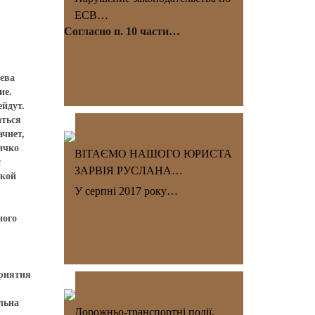
ЕСВ…
Согласно п. 10 части…
иева
ие.
ейдут.
аться
ачнет,
ичко
ВІТАЄМО НАШОГО ЮРИСТА
с
ЗАРВІЯ РУСЛАНА…
ткой
У серпні 2017 року…
ного
приятия
льна
Дорожньо-транспортні події.