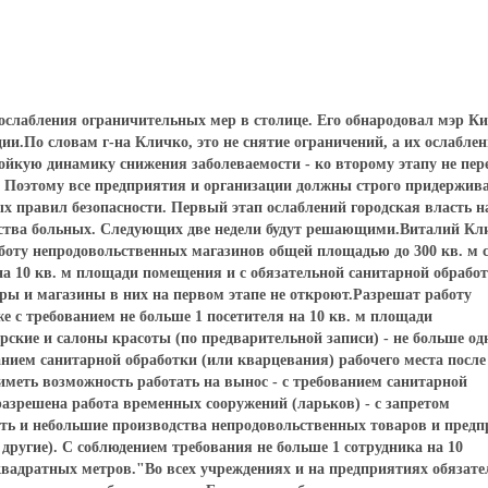
 ослабления ограничительных мер в столице. Его обнародовал мэр К
и.По словам г-на Кличко, это не снятие ограничений, а их ослаблен
тойкую динамику снижения заболеваемости - ко второму этапу не пер
. Поэтому все предприятия и организации должны строго придержив
ых правил безопасности. Первый этап ослаблений городская власть н
ичества больных. Следующих две недели будут решающими.Виталий Кл
аботу непродовольственных магазинов общей площадью до 300 кв. м 
на 10 кв. м площади помещения и с обязательной санитарной обрабо
ы и магазины в них на первом этапе не откроют.Разрешат работу
е с требованием не больше 1 посетителя на 10 кв. м площади
ские и салоны красоты (по предварительной записи) - не больше од
анием санитарной обработки (или кварцевания) рабочего места после
 иметь возможность работать на вынос - с требованием санитарной
азрешена работа временных сооружений (ларьков) - с запретом
ать и небольшие производства непродовольственных товаров и пред
другие). С соблюдением требования не больше 1 сотрудника на 10
квадратных метров."Во всех учреждениях и на предприятиях обязате