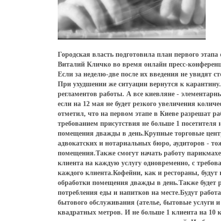
Городская власть подготовила план первого этапа
Виталий Кличко во время онлайн пресс-конференци
Если за неделю-две после их введения не увидят с
При ухудшении же ситуации вернутся к карантину
регламентов работы. А все киевляне - элементарн
если на 12 мая не будет резкого увеличения кол
отметил, что на первом этапе в Киеве разрешат р
требованием присутствия не больше 1 посетителя 
помещения дважды в день.Крупные торговые центр
адвокатских и нотариальных бюро, аудиторов - тож
помещения.Также смогут начать работу парикмахер
клиента на каждую услугу одновременно, с требов
каждого клиента.Кофейни, как и рестораны, будут
обработки помещения дважды в день.Также будет р
потребления еды и напитков на месте.Будут работ
бытового обслуживания (ателье, бытовые услуги и 
квадратных метров. И не больше 1 клиента на 10 