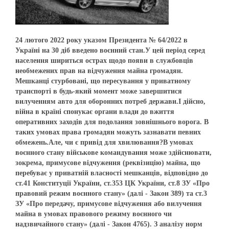
24 лютого 2022 року указом Президента № 64/2022 в
Україні на 30 діб введено воєнний стан.У цей період серед
населення шириться острах щодо появи в службовців
необмежених прав на відчуження майна громадян.
Мешканці стурбовані, що пересування у приватному
транспорті в будь-який момент може завершитися
вилученням авто для оборонних потреб держави.І дійсно,
війна в країні спонукає органи влади до вжиття
оперативних заходів для подолання зовнішнього ворога. В
таких умовах права громадян можуть зазнавати певних
обмежень.Але, чи є привід для хвилювання?В умовах
воєнного стану військове командування може здійснювати,
зокрема, примусове відчуження (реквізицію) майна, що
перебуває у приватній власності мешканців, відповідно до
ст.41 Конституції України, ст.353 ЦК України, ст.8 ЗУ «Про
правовий режим воєнного стану» (далі - Закон 389) та ст.3
ЗУ «Про передачу, примусове відчуження або вилучення
майна в умовах правового режиму воєнного чи
надзвичайного стану» (далі - Закон 4765). З аналізу норм