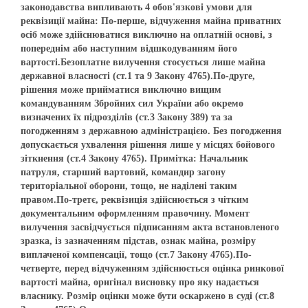
законодавства випливають 4 обов'язкові умови для
реквізиції майна: По-перше, відчуження майна приватних
осіб може здійснюватися виключно на оплатній основі, з
попереднім або наступним відшкодуванням його
вартості.Безоплатне вилучення стосується лише майна
державної власності (ст.1 та 9 Закону 4765).По-друге,
рішення може прийматися виключно вищим
командуванням Збройних сил України або окремо
визначених їх підрозділів (ст.3 Закону 389) та за
погодженням з державною адміністрацією. Без погодження
допускається ухвалення рішення лише у місцях бойового
зіткнення (ст.4 Закону 4765). Примітка: Начальник
патруля, старший вартовий, командир загону
територіальної оборони, тощо, не наділені таким
правом.По-третє, реквізиція здійснюється з чітким
документальним оформленням правочину. Момент
вилучення засвідчується підписанням акта встановленого
зразка, із зазначенням підстав, ознак майна, розміру
виплаченої компенсації, тощо (ст.7 Закону 4765).По-
четверте, перед відчуженням здійснюється оцінка ринкової
вартості майна, оригінал висновку про яку надається
власнику. Розмір оцінки може бути оскаржено в суді (ст.8