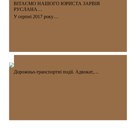
ВІТАЄМО НАШОГО ЮРИСТА ЗАРВІЯ
РУСЛАНА…
У серпні 2017 року…
Дорожньо-транспортні події. Адвокат,…