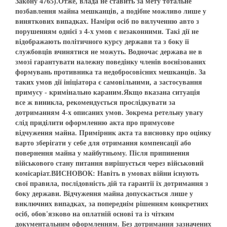
Закону 4765).Отже, влада не ставить за мету тотальне
позбавлення майна мешканців, а подібне можливо лише у
виняткових випадках. Наміри осіб по вилученню авто з
порушенням однієї з 4-х умов є незаконними. Такі дії не
відображають політичного курсу держави та з боку її
службовців вчинятися не можуть. Водночас держава не в
змозі гарантувати належну поведінку членів воєнізованих
формувань противника та недобросовісних мешканців. За
таких умов дії ініціатора є самовільними, а застосування
примусу - кримінально караним.Якщо вказана ситуація
все ж виникла, рекомендується прослідкувати за
дотриманням 4-х описаних умов. Зокрема ретельну увагу
слід приділити оформленню акта про примусове
відчуження майна. Примірник акта та висновку про оцінку
варто зберігати у себе для отримання компенсації або
повернення майна у майбутньому. Після припинення
військового стану питання вирішується через військовий
комісаріат.ВИСНОВОК: Навіть в умовах війни існують
свої правила, послідовність дій та гарантії їх дотримання з
боку держави. Відчуження майна допускається лише у
виключних випадках, за попереднім рішенням конкретних
осіб, обов'язково на оплатній основі та із чітким
документальним оформленням. Без дотримання зазначених