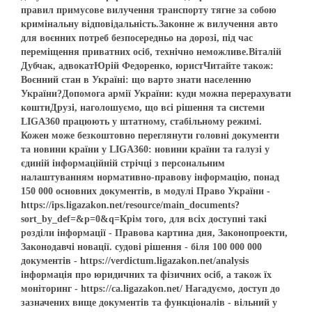
правил примусове вилучення транспорту тягне за собою
кримінальну відповідальність.Законне ж вилучення авто
для воєнних потреб безпосередньо на дорозі, під час
переміщення приватних осіб, технічно неможливе.Віталій
Дубчак, адвокатЮрій Федоренко, юристЧитайте також:
Воєнний стан в Україні: що варто знати населенню
України?Допомога армії України: куди можна перерахувати
коштиДрузі, наголошуємо, що всі рішення та системи
LIGA360 працюють у штатному, стабільному режимі.
Кожен може безкоштовно переглянути головні документи
та новини країни у LIGA360: новини країни та галузі у
єдиній інформаційній стрічці з персональним
налаштуванням нормативно-правову інформацію, понад
150 000 основних документів, в модулі Право України -
https://ips.ligazakon.net/resource/main_documents?
sort_by_def=&p=0&q=Крім того, для всіх доступні такі
розділи інформації - Правова картина дня, Законопроекти,
Законодавчі новації. судові рішення - біля 100 000 000
документів - https://verdictum.ligazakon.net/analysis
інформація про юридичних та фізичних осіб, а також їх
моніторинг - https://ca.ligazakon.net/ Нагадуємо, доступ до
зазначених вище документів та функціоналів - вільний у