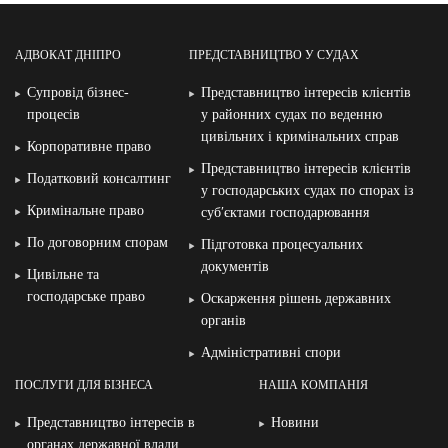
АДВОКАТ ДНІПРО
ПРЕДСТАВНИЦТВО У СУДАХ
Супровід бізнес-
Представництво інтересів клієнтів
процесів
у районних судах по веденню
цивільних і кримінальних справ
Корпоративне право
Представництво інтересів клієнтів
Податковий консалтинг
у господарських судах по спорах із
Кримінальне право
суб′єктами господарювання
По договорним спорам
Підготовка процесуальних
документів
Цивільне та
господарське право
Оскарження рішень державних
органів
Адміністративні спори
ПОСЛУГИ ДЛЯ БІЗНЕСА
НАША КОМПАНІЯ
Представництво інтересів в
Новини
органах державної влади,