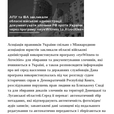
Асоціація правників України спільно з Міжнародною
асоціацією юристів закликали обласні військові
адміністрації використовувати програму «eyeWitness to
Atrocities» для збирання та документування злочинів, які
вчиняються в Україні, а також розповсюдити інформацію
про неї серед населення та державних службовців.Дана
програма використовувалась під час розгляду судом
історичних справ в Демократичній Республіці Конго,
розслідування порушень прав людини на Близькому Сході
та для збирання доказів злочинів на території Донецької та
Луганської областей.Серед її переваг: автоматичний збір
метаданих, які підтверджують автентичність фото/відео/
аудіо записів; завантажені дані захищені від подальшого
редагування та автоматично передаються і зберігаються на