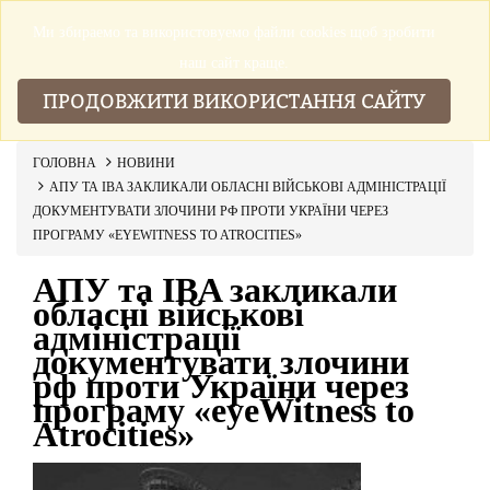
Ми збираемо та використовуемо файли cookies щоб зробити
▼
наш сайт краще.
ПРОДОВЖИТИ ВИКОРИСТАННЯ САЙТУ
ГОЛОВНА
НОВИНИ
АПУ ТА IBA ЗАКЛИКАЛИ ОБЛАСНІ ВІЙСЬКОВІ АДМІНІСТРАЦІЇ
ДОКУМЕНТУВАТИ ЗЛОЧИНИ РФ ПРОТИ УКРАЇНИ ЧЕРЕЗ
ПРОГРАМУ «EYEWITNESS TO ATROCITIES»
АПУ та IBA закликали
обласні військові
адміністрації
документувати злочини
рф проти України через
програму «eyeWitness to
Atrocities»