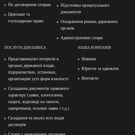
По договорним спорам
Підготовка процесуальних
документів
Цивільне та
господарське право
Оскарження рішень державних
органів
Адміністративні спори
ПОСЛУГИ ДЛЯ БІЗНЕСА
НАША КОМПАНІЯ
Представництво інтересів в
Новини
органах державної влади,
Юристи та адвокати
підприємствах, установах,
Контакти
організаціях усіх форм власності
Складання документів правового
характеру (заяви, клопотання,
скарги, відповіді на запити,
заперечення, позовні заяви і т.д.)
Складання та аналіз всіх видів
договорів
Спори з державними органами,