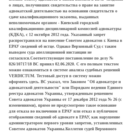
о лицах, получивших свидетельства о праве на занятие
адвокатской деятельностью на основании свидетельств о
сдаче квалификационного экзамена, выданных
неполномочным органом - Киевской городской
квалификационно-дисциплинарной комиссией адвокатуры
(КДКА), с 12 октября 2012 года. Указанный запрет
распространялся на внесение Советом адвокатов г. Киева в
ЕРАУ сведений об истце. Однако Верховный Суд с таким
выводом суда апелляционной инстанции не
согласился.Соответствующее постановление по делу №
826/10717/18 ВС принял 02.06.2020. С его полным текстом
можно ознакомиться в системе анализа судебных решений
VERDICTUM. Тестовый доступ в систему можно
оформить здесь. ВС указал, что Законом "Об адвокатуре и
адвокатской деятельности" или Порядком ведения Единого
реестра адвокатов Украины, утвержденным решением
Совета адвокатов Украины от 17 декабря 2012 года № 26 (с
изменениями), прямо не предусмотрено такое основание
для отказа во включении в ЕРАУ или отказ в публичном
отображении сведений об адвокате в ЕРАУ, как нарушение
администратором первого уровня запретов, установленных
Советом адвокатов Украины.Коллегия судей Верховного