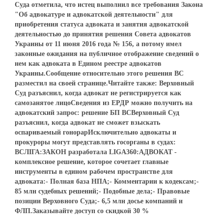
Суда отметила, что истец выполнил все требования Закона
"Об адвокатуре и адвокатской деятельности" для
приобретения статуса адвоката и занятия адвокатской
деятельностью до принятия решения Совета адвокатов
Украины от 11 июня 2016 года № 156, а потому имел
законные ожидания на публичное отображение сведений о
нем как адвоката в Едином реестре адвокатов
Украины.Сообщение относительно этого решения ВС
разместил на своей странице.Читайте также: Верховный
Суд разъяснил, когда адвокат не регистрируется как
самозанятое лицоСведения из ЕРДР можно получить на
адвокатский запрос: решение БП ВСВерховный Суд
разъяснил, когда адвокат не сможет взыскать
оспариваемый гонорарИсключительно адвокаты и
прокуроры могут представлять госорганы в судах:
ВСЛІГА:ЗАКОН разработала LIGA360:АДВОКАТ -
комплексное решение, которое сочетает главные
инструменты в едином рабочем пространстве для
адвоката:- Полная база НПА;- Комментарии к кодексам;-
85 млн судебных решений;- Подобные дела;- Правовые
позиции Верховного Суда;- 6,5 млн досье компаний и
ФЛП.Заказывайте доступ со скидкой 30 %