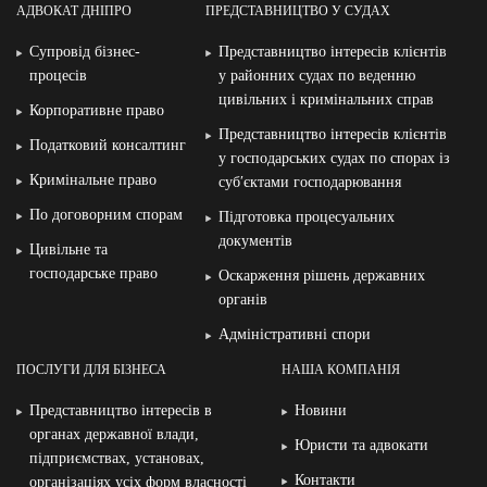
АДВОКАТ ДНІПРО
ПРЕДСТАВНИЦТВО У СУДАХ
Супровід бізнес-
Представництво інтересів клієнтів
процесів
у районних судах по веденню
цивільних і кримінальних справ
Корпоративне право
Представництво інтересів клієнтів
Податковий консалтинг
у господарських судах по спорах із
Кримінальне право
суб′єктами господарювання
По договорним спорам
Підготовка процесуальних
документів
Цивільне та
господарське право
Оскарження рішень державних
органів
Адміністративні спори
ПОСЛУГИ ДЛЯ БІЗНЕСА
НАША КОМПАНІЯ
Представництво інтересів в
Новини
органах державної влади,
Юристи та адвокати
підприємствах, установах,
Контакти
організаціях усіх форм власності