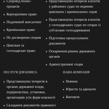
Супровід бізнес-
Представництво інтересів клієнтів
процесів
у районних судах по веденню
цивільних і кримінальних справ
Корпоративне право
Представництво інтересів клієнтів
Податковий консалтинг
у господарських судах по спорах із
Кримінальне право
суб′єктами господарювання
По договорним спорам
Підготовка процесуальних
документів
Цивільне та
господарське право
Оскарження рішень державних
органів
Адміністративні спори
ПОСЛУГИ ДЛЯ БІЗНЕСА
НАША КОМПАНІЯ
Представництво інтересів в
Новини
органах державної влади,
Юристи та адвокати
підприємствах, установах,
Контакти
організаціях усіх форм власності
Складання документів правового