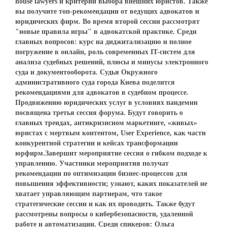
house lawyers и критерии выбора внешних юристов. Также
вы получите топ-рекомендации от ведущих адвокатов и
юридических фирм. Во время второй сессии рассмотрят
"новые правила игры" в адвокатской практике. Среди
главных вопросов: курс на диджитализацию и полное
погружение в онлайн, роль современных IT-систем для
анализа судебных решений, плюсы и минусы электронного
суда и документооборота. Судья Окружного
административного суда города Киева поделится
рекомендациями для адвокатов в судебном процессе.
Продвижению юридических услуг в условиях пандемии
посвящена третья сессия форума. Будут говорить о
главных трендах, антикризисном маркетинге, «живых»
юристах с мертвым контентом, User Experience, как части
конкурентной стратегии и кейсах трансформации
юрфирм.Завершит мероприятие сессия о гибком подходе к
управлению. Участники мероприятия получат
рекомендации по оптимизации бизнес-процессов для
повышения эффективности; узнают, каких показателей не
хватает управляющим партнерам, что такое
стратегические сессии и как их проводить. Также будут
рассмотрены вопросы о кибербезопасности, удаленной
работе и автоматизации. Среди спикеров: Ольга