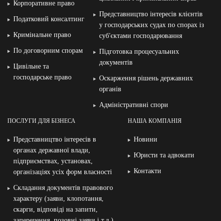
Корпоративне право
Представництво інтересів клієнтів
Податковий консалтинг
у господарських судах по спорах із
Кримінальне право
суб′єктами господарювання
По договорним спорам
Підготовка процесуальних
документів
Цивільне та
господарське право
Оскарження рішень державних
органів
Адміністративні спори
ПОСЛУГИ ДЛЯ БІЗНЕСА
НАША КОМПАНІЯ
Представництво інтересів в
Новини
органах державної влади,
Юристи та адвокати
підприємствах, установах,
Контакти
організаціях усіх форм власності
Складання документів правового
характеру (заяви, клопотання,
скарги, відповіді на запити,
заперечення, позовні заяви і т.д.)