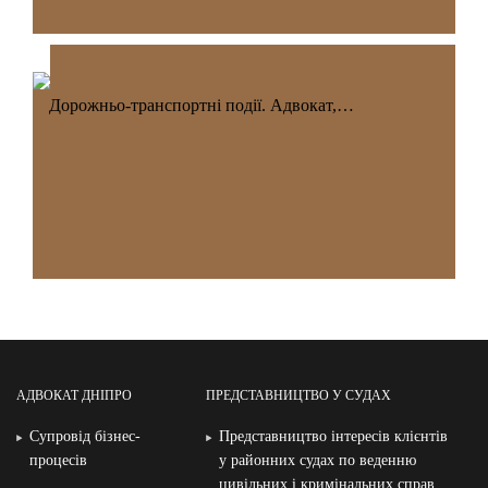
Дорожньо-транспортні події. Адвокат,…
АДВОКАТ ДНІПРО
ПРЕДСТАВНИЦТВО У СУДАХ
Супровід бізнес-
Представництво інтересів клієнтів
процесів
у районних судах по веденню
цивільних і кримінальних справ