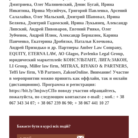
Дмитриева, Олег Малиневский, Денис Бугай, Ирина
Никитина, Ирина Мусийчук, Григорий Павленко, Арсений
Салалайко, Олег Мальский, Дмитрий Шаповал, Ирина
Беляева, Дмитрий Гадомский, Ирина Лукьянец, Александр
Липский, Андрей Пивоваров, Евгений Рияко, Олег
Зубченок, Андрей Илюк, Александр Берназюк, Карина
Панченко, Екатерина Дробязко, Наталья Клочкова,
Андрей Приходько и др. Партнеры Amber Law Company,
EQUITY, ETERNA LAW, АО Glagos, Pavlenko Legal Group,
юридический маркетплейс КОНСУЛЬТАНТ, ЛИГА:ЗАКОН,
LI Group, Miller law firm, MITRAX, RIYAKO & PARTNERS,
Teffi law firm, VB Partners, ZakonOnline. Внимание! Участие
в мероприятии можно принять как оффлайн, так и онлайн
(дистанционно). Программа и регистрация:
https://bit.ly/3mjswyCПо поводу участия обращайтесь,
пожалуйста, по следующим контактам e-mail: ; моб.: + 38
067 343 34 07; + 38 067 239 86 90; + 38 067 441 10 27
Бажаєте бути в курсі всіх подій?