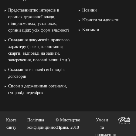
Представництво інтересів в
Новини
органах державної влади,
Юристи та адвокати
підприємствах, установах,
Контакти
організаціях усіх форм власності
Складання документів правового
характеру (заяви, клопотання,
скарги, відповіді на запити,
заперечення, позовні заяви і т.д.)
Складання та аналіз всіх видів
договорів
Спори з державними органами,
супровід перевірок
Карта
Політика
© Мистецтво
Умови
сайту
конфідинційности
Права, 2018
та
положення