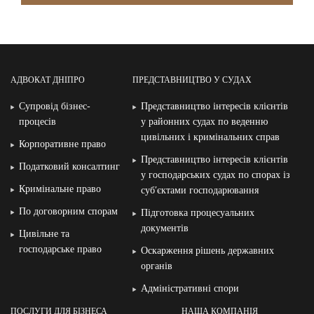
АДВОКАТ ДНІПРО
ПРЕДСТАВНИЦТВО У СУДАХ
Супровід бізнес-
Представництво інтересів клієнтів
процесів
у районних судах по веденню
цивільних і кримінальних справ
Корпоративне право
Представництво інтересів клієнтів
Податковий консалтинг
у господарських судах по спорах із
Кримінальне право
суб′єктами господарювання
По договорним спорам
Підготовка процесуальних
документів
Цивільне та
господарське право
Оскарження рішень державних
органів
Адміністративні спори
ПОСЛУГИ ДЛЯ БІЗНЕСА
НАША КОМПАНІЯ