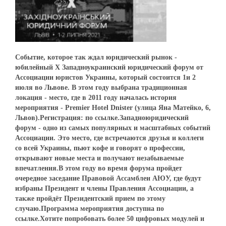
Событие, которое так ждал юридический рынок -
юбилейный Х Западноукраинский юридический форум от
Ассоциации юристов Украины, который состоится 1и 2
июля во Львове. В этом году выбрана традиционная
локация - место, где в 2011 году началась история
мероприятия - Premier Hotel Dnister (улица Яна Матейко, 6,
Львов).Регистрация: по ссылке.Западноюридический
форум - одно из самых популярных и масштабных событий
Ассоциации. Это место, где встречаются друзья и коллеги
со всей Украины, пьют кофе и говорят о профессии,
открывают новые места и получают незабываемые
впечатления.В этом году во время форума пройдет
очередное заседание Правовой Ассамблеи АЮУ, где будут
избраны Президент и члены Правления Ассоциации, а
также пройдёт Президентский прием по этому
случаю.Программа мероприятия доступна по
ссылке.Хотите попробовать более 50 цифровых модулей и