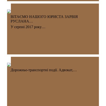
ВІТАЄМО НАШОГО ЮРИСТА ЗАРВІЯ
РУСЛАНА…
У серпні 2017 року…
Дорожньо-транспортні події. Адвокат,…