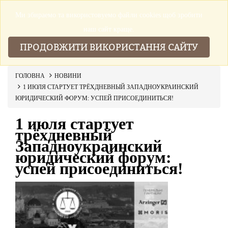
Ми збираемо та використовуемо файли cookies щоб зробити
▼
наш сайт краще.
ПРОДОВЖИТИ ВИКОРИСТАННЯ САЙТУ
ГОЛОВНА
НОВИНИ
1 ИЮЛЯ СТАРТУЕТ ТРЁХДНЕВНЫЙ ЗАПАДНОУКРАИНСКИЙ
ЮРИДИЧЕСКИЙ ФОРУМ: УСПЕЙ ПРИСОЕДИНИТЬСЯ!
1 июля стартует
трёхдневный
Западноукраинский
юридический форум:
успей присоединиться!