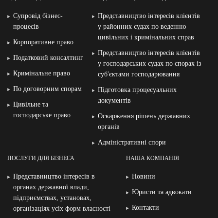
Супровід бізнес-
Представництво інтересів клієнтів
процесів
у районних судах по веденню
цивільних і кримінальних справ
Корпоративне право
Представництво інтересів клієнтів
Податковий консалтинг
у господарських судах по спорах із
Кримінальне право
суб′єктами господарювання
По договорним спорам
Підготовка процесуальних
документів
Цивільне та
господарське право
Оскарження рішень державних
органів
Адміністративні спори
ПОСЛУГИ ДЛЯ БІЗНЕСА
НАША КОМПАНІЯ
Представництво інтересів в
Новини
органах державної влади,
Юристи та адвокати
підприємствах, установах,
Контакти
організаціях усіх форм власності