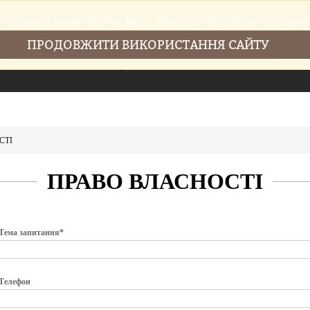
збираемо та використовуемо файли cookies щоб зробити наш сайт краще
ПРОДОВЖИТИ ВИКОРИСТАННЯ САЙТУ
Головна
Послуги
Новини
Cтатті
СТІ
ПРАВО ВЛАСНОСТІ
Тема запитання*
Телефон